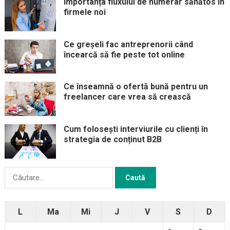
Importanța fluxului de numerar sănătos în
firmele noi
Ce greșeli fac antreprenorii când
încearcă să fie peste tot online
Ce înseamnă o ofertă bună pentru un
freelancer care vrea să crească
Cum folosești interviurile cu clienți în
strategia de conținut B2B
Caută
după:
L
Ma
Mi
J
V
S
D