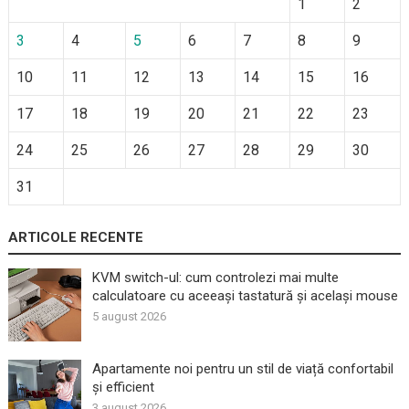
1
2
3
4
5
6
7
8
9
10
11
12
13
14
15
16
17
18
19
20
21
22
23
24
25
26
27
28
29
30
31
ARTICOLE RECENTE
KVM switch-ul: cum controlezi mai multe
calculatoare cu aceeași tastatură și același mouse
5 august 2026
Apartamente noi pentru un stil de viață confortabil
și efficient
3 august 2026