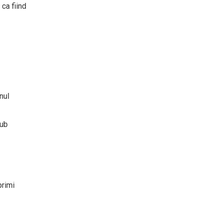
ca fiind
nul
sub
primi