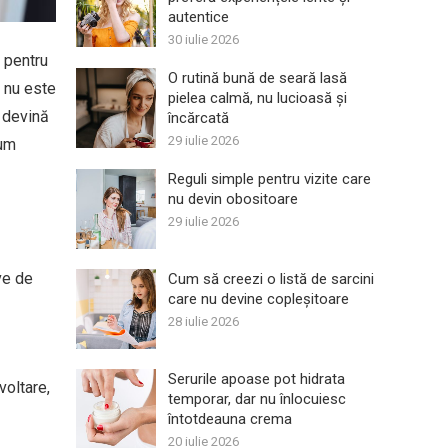
autentice
30 iulie 2026
 pentru
O rutină bună de seară lasă
s nu este
pielea calmă, nu lucioasă și
ă devină
încărcată
29 iulie 2026
cum
Reguli simple pentru vizite care
nu devin obositoare
29 iulie 2026
ive de
Cum să creezi o listă de sarcini
care nu devine copleșitoare
28 iulie 2026
Serurile apoase pot hidrata
voltare,
temporar, dar nu înlocuiesc
întotdeauna crema
20 iulie 2026