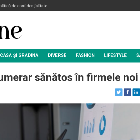
litică de confidențialitate
CASĂ ȘI GRĂDINĂ
DIVERSE
FASHION
LIFESTYLE
S
umerar sănătos în firmele noi