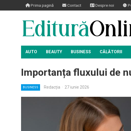
Prima pagină
Contact
Despre noi
Po
AUTO
BEAUTY
BUSINESS
CĂLĂTORII
Importanța fluxului de n
Redacția
·
27 iunie 2026
BUSINESS