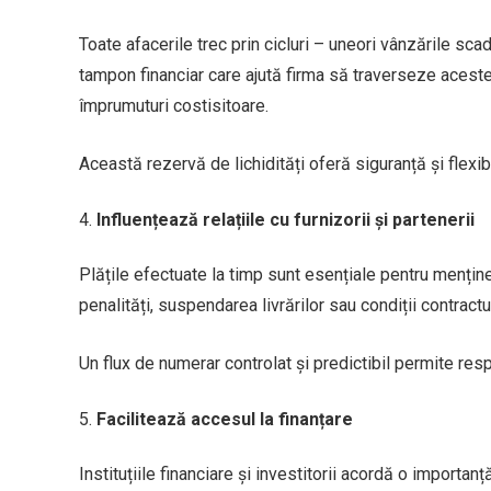
Toate afacerile trec prin cicluri – uneori vânzările sc
tampon financiar care ajută firma să traverseze aceste 
împrumuturi costisitoare.
Această rezervă de lichidități oferă siguranță și flexib
Influențează relațiile cu furnizorii și partenerii
Plățile efectuate la timp sunt esențiale pentru menținere
penalități, suspendarea livrărilor sau condiții contract
Un flux de numerar controlat și predictibil permite re
Facilitează accesul la finanțare
Instituțiile financiare și investitorii acordă o importa