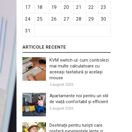
17
18
19
20
21
22
23
24
25
26
27
28
29
30
31
ARTICOLE RECENTE
KVM switch-ul: cum controlezi
mai multe calculatoare cu
aceeași tastatură și același
mouse
5 august 2026
Apartamente noi pentru un stil
de viață confortabil și efficient
3 august 2026
Destinații pentru turiști care
preferă experiențele lente și