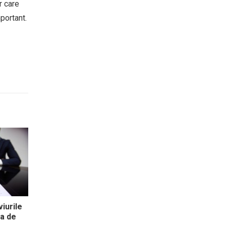
r care
portant.
iurile
ia de