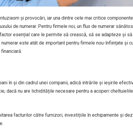
entuziasm și provocări, iar una dintre cele mai critice componente
uxului de numerar. Pentru firmele noi, un flux de numerar sănăto
n factor esențial care le permite să crească, să se adapteze și s
de numerar este atât de important pentru firmele nou-înființate și 
 financiară.
ni în și din cadrul unei companii, adică intrările și ieșirile efect
ie, dacă nu are lichiditățile necesare pentru a acoperi cheltuielile
tarea facturilor către furnizori, investițiile în echipamente și dez
e.