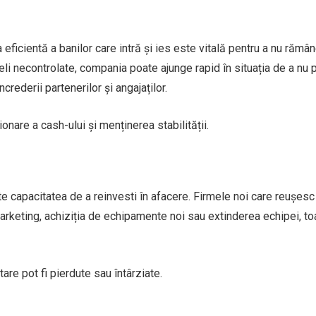
eficientă a banilor care intră și ies este vitală pentru a nu rămâ
uieli necontrolate, compania poate ajunge rapid în situația de a nu 
ncrederii partenerilor și angajaților.
onare a cash-ului și menținerea stabilității.
e capacitatea de a reinvesti în afacere. Firmele noi care reușesc
marketing, achiziția de echipamente noi sau extinderea echipei, to
are pot fi pierdute sau întârziate.