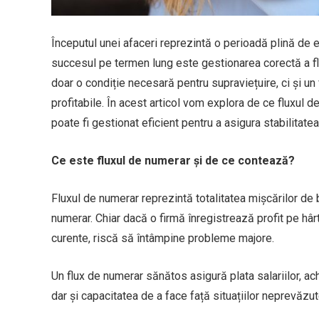
Începutul unei afaceri reprezintă o perioadă plină de 
succesul pe termen lung este gestionarea corectă a fl
doar o condiție necesară pentru supraviețuire, ci și u
profitabile. În acest articol vom explora de ce fluxul 
poate fi gestionat eficient pentru a asigura stabilitatea
Ce este fluxul de numerar și de ce contează?
Fluxul de numerar reprezintă totalitatea mișcărilor de ba
numerar. Chiar dacă o firmă înregistrează profit pe hârt
curente, riscă să întâmpine probleme majore.
Un flux de numerar sănătos asigură plata salariilor, achi
dar și capacitatea de a face față situațiilor neprevăzut