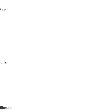
ă un
ce la
ilitatea