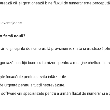
nstrează că-și gestionează bine fluxul de numerar este percepută 
ii avantajoase.
-o firmă nouă?
rile și ieșirile de numerar, fă previziuni realiste și ajustează pla
negociază condiții bune cu furnizorii pentru a menține cheltuielile 
te încasările pentru a evita întârzierile.
e urgență pentru situații neprevăzute.
software-uri specializate pentru a urmări fluxul de numerar și a 