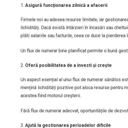
Asigură funcționarea zilnică a afacerii
Firmele noi au adesea resurse limitate, iar gestionarea 
lichidități. Dacă există întârzieri în încasări sau chelt
plăti salariile sau facturile, ceea ce duce la pierderea î
Un flux de numerar bine planificat permite o bună gesti
Oferă posibilitatea de a investi și crește
Un aspect esențial al unui flux de numerar sănătos est
mențină lichidități pozitive pot aloca resurse pentru 
acestea fiind motorul creșterii.
Fără flux de numerar adecvat, oportunitățile de dezvolt
Ajută la gestionarea perioadelor dificile