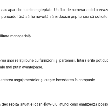
ad sau apar cheltuieli neașteptate. Un flux de numerar solid creeaz
perioade fără să fie nevoită să ia decizii pripite sau să solicite
ilitate managerială.
a unor relații bune cu furnizorii și partenerii. Întârzierile pot du
uale mai puțin avantajoase.
spectarea angajamentelor și crește încrederea în companie.
nță deosebită situației cash-flow-ului atunci când analizează posib