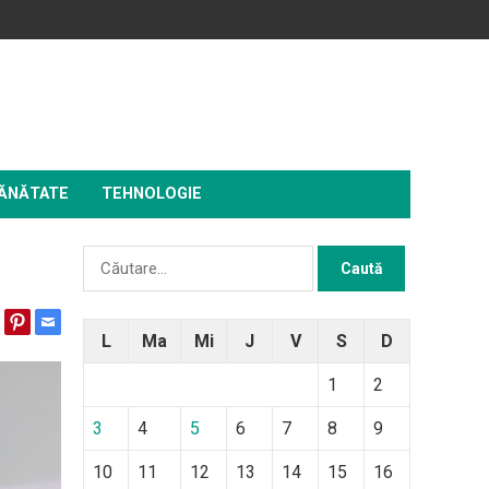
ĂNĂTATE
TEHNOLOGIE
Caută
după:
L
Ma
Mi
J
V
S
D
1
2
3
4
5
6
7
8
9
10
11
12
13
14
15
16