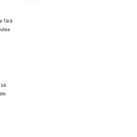
ne fără
putea
 să
ate