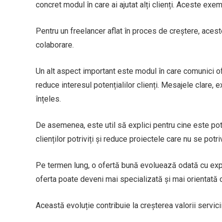
concret modul în care ai ajutat alți clienți. Aceste exe
Pentru un freelancer aflat în proces de creștere, aces
colaborare.
Un alt aspect important este modul în care comunici of
reduce interesul potențialilor clienți. Mesajele clare, 
înțeles.
De asemenea, este util să explici pentru cine este potri
clienților potriviți și reduce proiectele care nu se potr
Pe termen lung, o ofertă bună evoluează odată cu expe
oferta poate deveni mai specializată și mai orientată c
Această evoluție contribuie la creșterea valorii servicii