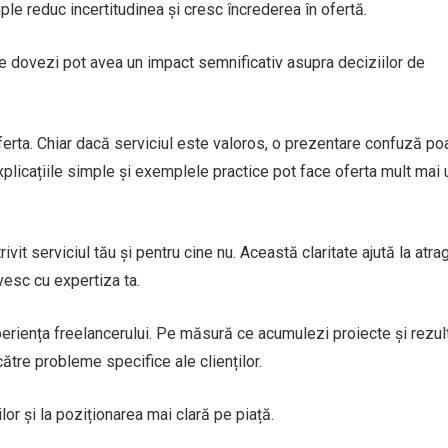
mple reduc incertitudinea și cresc încrederea în ofertă.
te dovezi pot avea un impact semnificativ asupra deciziilor de
erta. Chiar dacă serviciul este valoros, o prezentare confuză po
explicațiile simple și exemplele practice pot face oferta mult mai
vit serviciul tău și pentru cine nu. Această claritate ajută la atra
ivesc cu expertiza ta.
riența freelancerului. Pe măsură ce acumulezi proiecte și rezult
ătre probleme specifice ale clienților.
lor și la poziționarea mai clară pe piață.