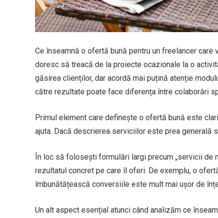
Ce înseamnă o ofertă bună pentru un freelancer care v
doresc să treacă de la proiecte ocazionale la o activit
găsirea clienților, dar acordă mai puțină atenție modului
către rezultate poate face diferența între colaborări s
Primul element care definește o ofertă bună este clarita
ajuta. Dacă descrierea serviciilor este prea generală s
În loc să folosești formulări largi precum „servicii de
rezultatul concret pe care îl oferi. De exemplu, o ofert
îmbunătățească conversiile este mult mai ușor de înțe
Un alt aspect esențial atunci când analizăm ce înseam