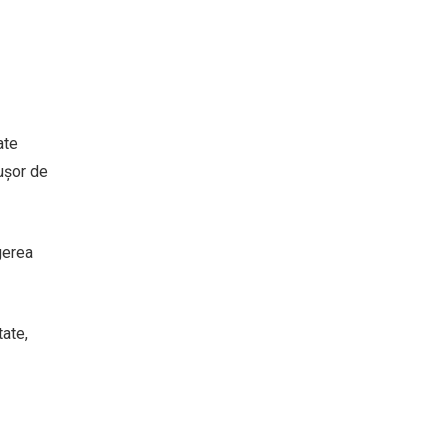
ate
 ușor de
gerea
ate,