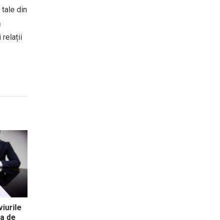
 tale din
ă
relații
iurile
ia de