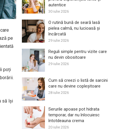
autentice
30 iulie 2026
O rutină bună de seară lasă
pielea calmă, nu lucioasă și
 care
încărcată
ează pe
29 iulie 2026
rientată
Reguli simple pentru vizite care
nu devin obositoare
29 iulie 2026
i poți
orării.
Cum să creezi o listă de sarcini
care nu devine copleșitoare
28 iulie 2026
 să își
Serurile apoase pot hidrata
temporar, dar nu înlocuiesc
întotdeauna crema
20 iulie 2026