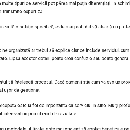
multe tipuri de servicii pot părea mai puțin diferențiați. În schim
 transmite expertiză.
ții caută o soluție specifică, este mai probabil să aleagă un prof
 bine organizată ar trebui să explice clar ce include serviciul, cum
tate. Lipsa acestor detalii poate crea confuzie sau poate genera
ntul să înțeleagă procesul. Dacă oamenii știu cum va evolua proie
i ușor de gestionat.
cepută este la fel de importantă ca serviciul în sine. Mulți profe
nt interesați în primul rând de rezultate.
u metodele utilizate, este mai eficient să explici beneficiile pe