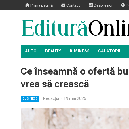
Prima pagină
Contact
Despre noi
Po
AUTO
BEAUTY
BUSINESS
CĂLĂTORII
Ce înseamnă o ofertă bu
vrea să crească
Redacția
·
19 mai 2026
BUSINESS