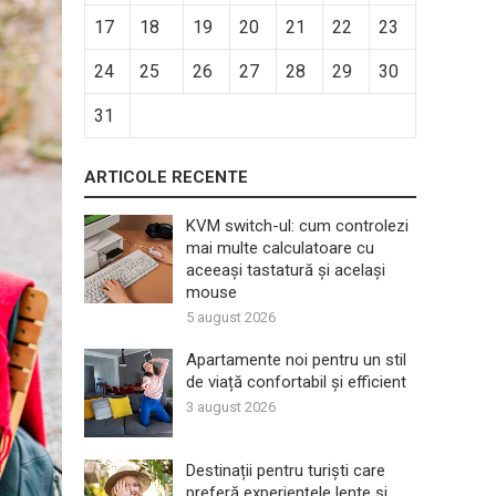
17
18
19
20
21
22
23
24
25
26
27
28
29
30
31
ARTICOLE RECENTE
KVM switch-ul: cum controlezi
mai multe calculatoare cu
aceeași tastatură și același
mouse
5 august 2026
Apartamente noi pentru un stil
de viață confortabil și efficient
3 august 2026
Destinații pentru turiști care
preferă experiențele lente și