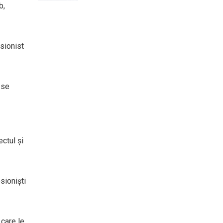
b,
esionist
 se
ctul și
sioniști
 care le