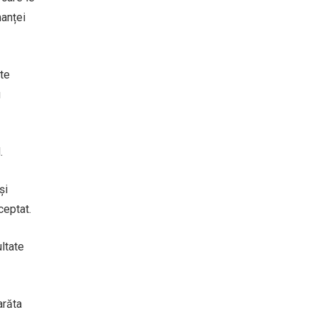
manței
rte
u
.
și
ceptat.
ultate
arăta