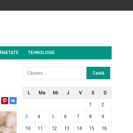
ĂNĂTATE
TEHNOLOGIE
Caută
după:
L
Ma
Mi
J
V
S
D
1
2
3
4
5
6
7
8
9
10
11
12
13
14
15
16