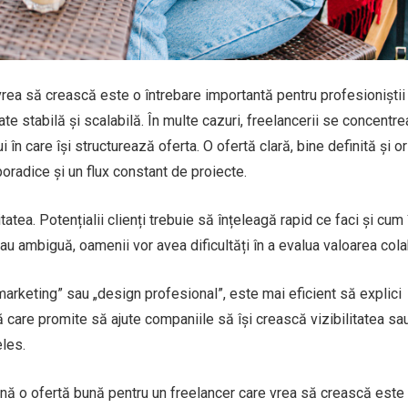
rea să crească este o întrebare importantă pentru profesioniștii
ate stabilă și scalabilă. În multe cazuri, freelancerii se concentr
 în care își structurează oferta. O ofertă clară, bine definită și o
poradice și un flux constant de proiecte.
tea. Potențialii clienți trebuie să înțeleagă rapid ce faci și cum î
au ambiguă, oamenii vor avea dificultăți în a evalua valoarea colab
 marketing” sau „design profesional”, este mai eficient să explici
ă care promite să ajute companiile să își crească vizibilitatea sau
les.
nă o ofertă bună pentru un freelancer care vrea să crească este