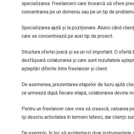
specializarea. Freelancerii care încearcă să ofere prea 
concentrarea pe un domeniu sau pe un tip de problemă
Specializarea ajută și la poziționare. Atunci când clien
care se concentrează pe acel tip de proiect.
Structura ofertei joacă și ea un rol important. O ofertă
desfășoară colaborarea și care sunt rezultatele aștep
așteptări diferite între freelancer și client.
De asemenea, prezentarea etapelor de lucru ajută clie
ce urmează după fiecare etapă, colaborarea devine ma
Pentru un freelancer care vrea să crească, valoarea per
își descriu activitatea în termeni tehnici, dar clienții su
De exemplu, în loc să evidențiezi doar instrumentele sa