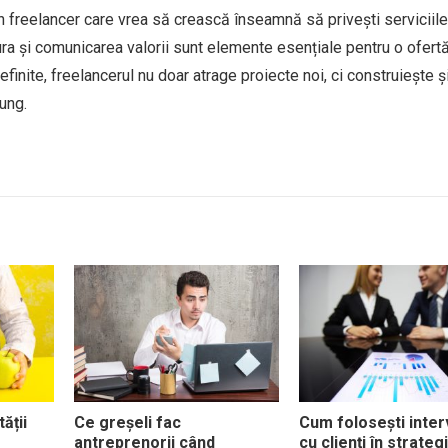
n freelancer care vrea să crească înseamnă să privești serviciile
ctura și comunicarea valorii sunt elemente esențiale pentru o ofert
nite, freelancerul nu doar atrage proiecte noi, ci construiește și 
ung.
ății
Ce greșeli fac
Cum folosești interv
antreprenorii când
cu clienți în strateg