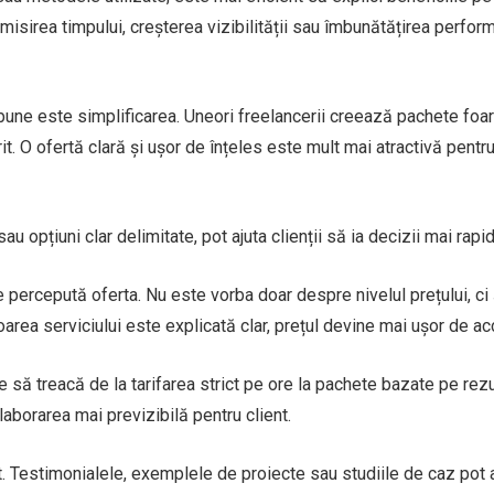
omisirea timpului, creșterea vizibilității sau îmbunătățirea perfor
 bune este simplificarea. Uneori freelancerii creează pachete foa
. O ofertă clară și ușor de înțeles este mult mai atractivă pentr
 opțiuni clar delimitate, pot ajuta clienții să ia decizii mai rapid
 percepută oferta. Nu este vorba doar despre nivelul prețului, ci 
rea serviciului este explicată clar, prețul devine mai ușor de ac
e să treacă de la tarifarea strict pe ore la pachete bazate pe rez
aborarea mai previzibilă pentru client.
t. Testimonialele, exemplele de proiecte sau studiile de caz pot 