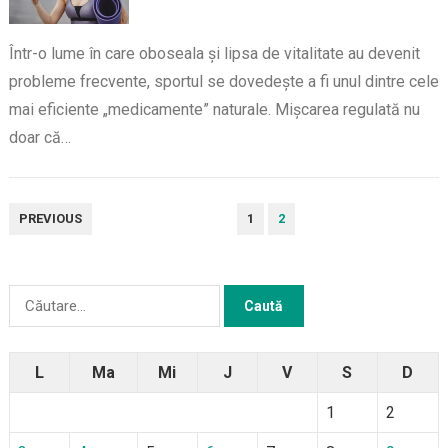
Într-o lume în care oboseala și lipsa de vitalitate au devenit
probleme frecvente, sportul se dovedește a fi unul dintre cele
mai eficiente „medicamente” naturale. Mișcarea regulată nu
doar că…
PAGINAȚIE
PREVIOUS
1
2
ARTICOLE
Caută
după:
L
Ma
Mi
J
V
S
D
1
2