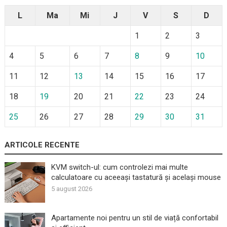
L
Ma
Mi
J
V
S
D
1
2
3
4
5
6
7
8
9
10
11
12
13
14
15
16
17
18
19
20
21
22
23
24
25
26
27
28
29
30
31
ARTICOLE RECENTE
KVM switch-ul: cum controlezi mai multe
calculatoare cu aceeași tastatură și același mouse
5 august 2026
Apartamente noi pentru un stil de viață confortabil