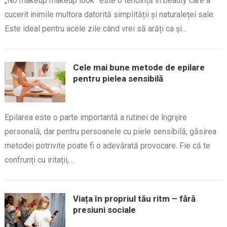
„No makeup makeup look” este o tendință în beauty care a
cucerit inimile multora datorită simplității și naturaleței sale.
Este ideal pentru acele zile când vrei să arăți ca și…
Cele mai bune metode de epilare
pentru pielea sensibilă
Epilarea este o parte importantă a rutinei de îngrijire
personală, dar pentru persoanele cu piele sensibilă, găsirea
metodei potrivite poate fi o adevărată provocare. Fie că te
confrunți cu iritații,…
Viața în propriul tău ritm – fără
presiuni sociale