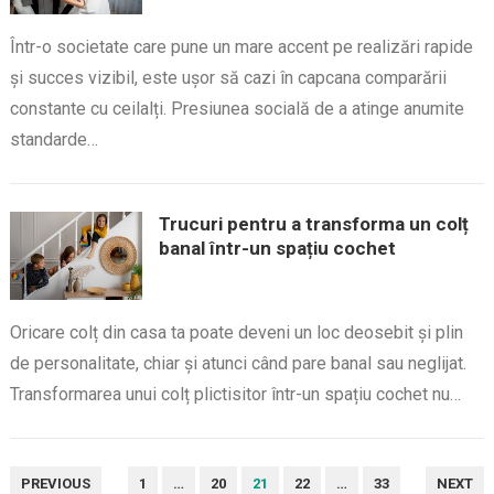
Într-o societate care pune un mare accent pe realizări rapide
și succes vizibil, este ușor să cazi în capcana comparării
constante cu ceilalți. Presiunea socială de a atinge anumite
standarde…
Trucuri pentru a transforma un colț
banal într-un spațiu cochet
Oricare colț din casa ta poate deveni un loc deosebit și plin
de personalitate, chiar și atunci când pare banal sau neglijat.
Transformarea unui colț plictisitor într-un spațiu cochet nu…
PAGINAȚIE
PREVIOUS
1
…
20
21
22
…
33
NEXT