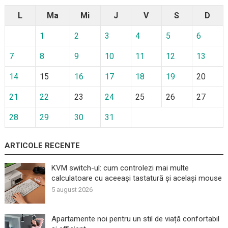
L
Ma
Mi
J
V
S
D
1
2
3
4
5
6
7
8
9
10
11
12
13
14
15
16
17
18
19
20
21
22
23
24
25
26
27
28
29
30
31
ARTICOLE RECENTE
KVM switch-ul: cum controlezi mai multe
calculatoare cu aceeași tastatură și același mouse
5 august 2026
Apartamente noi pentru un stil de viață confortabil