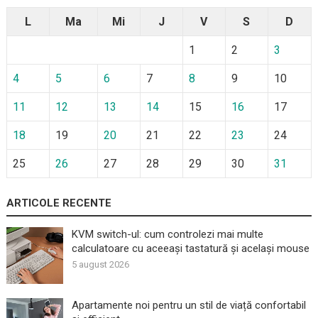
L
Ma
Mi
J
V
S
D
1
2
3
4
5
6
7
8
9
10
11
12
13
14
15
16
17
18
19
20
21
22
23
24
25
26
27
28
29
30
31
ARTICOLE RECENTE
KVM switch-ul: cum controlezi mai multe
calculatoare cu aceeași tastatură și același mouse
5 august 2026
Apartamente noi pentru un stil de viață confortabil