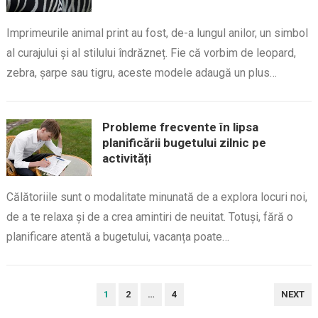
Imprimeurile animal print au fost, de-a lungul anilor, un simbol
al curajului și al stilului îndrăzneț. Fie că vorbim de leopard,
zebra, șarpe sau tigru, aceste modele adaugă un plus…
Probleme frecvente în lipsa
planificării bugetului zilnic pe
activități
Călătoriile sunt o modalitate minunată de a explora locuri noi,
de a te relaxa și de a crea amintiri de neuitat. Totuși, fără o
planificare atentă a bugetului, vacanța poate…
PAGINAȚIE
1
2
…
4
NEXT
ARTICOLE