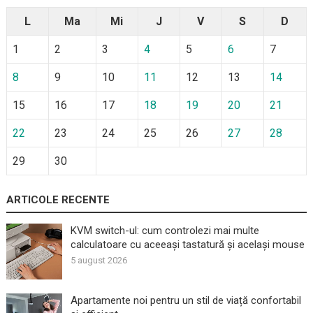
L
Ma
Mi
J
V
S
D
1
2
3
4
5
6
7
8
9
10
11
12
13
14
15
16
17
18
19
20
21
22
23
24
25
26
27
28
29
30
ARTICOLE RECENTE
KVM switch-ul: cum controlezi mai multe
calculatoare cu aceeași tastatură și același mouse
5 august 2026
Apartamente noi pentru un stil de viață confortabil