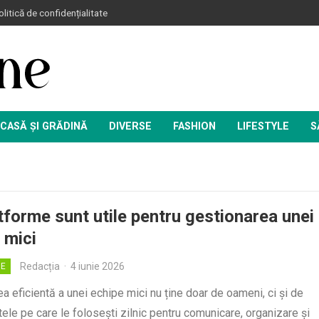
litică de confidențialitate
CASĂ ȘI GRĂDINĂ
DIVERSE
FASHION
LIFESTYLE
S
tforme sunt utile pentru gestionarea unei
 mici
Redacția
·
4 iunie 2026
IE
a eficientă a unei echipe mici nu ține doar de oameni, ci și de
ele pe care le folosești zilnic pentru comunicare, organizare și