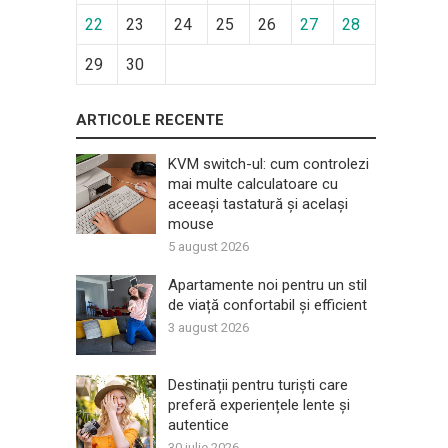
22
23
24
25
26
27
28
29
30
ARTICOLE RECENTE
KVM switch-ul: cum controlezi
mai multe calculatoare cu
aceeași tastatură și același
mouse
5 august 2026
Apartamente noi pentru un stil
de viață confortabil și efficient
3 august 2026
Destinații pentru turiști care
preferă experiențele lente și
autentice
30 iulie 2026