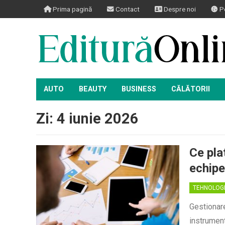
Prima pagină
Contact
Despre noi
Po
AUTO
BEAUTY
BUSINESS
CĂLĂTORII
Zi:
4 iunie 2026
Ce pla
echipe
TEHNOLOG
Gestionare
instrument