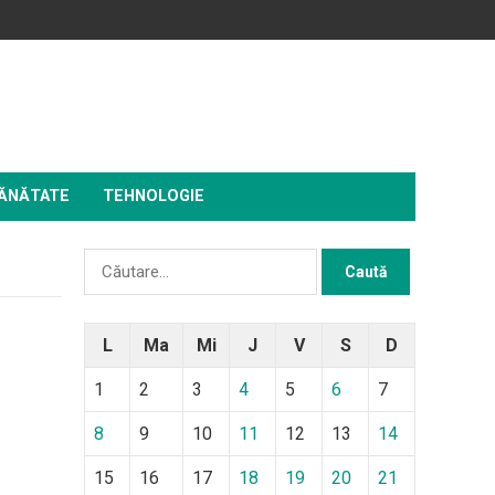
ĂNĂTATE
TEHNOLOGIE
Caută
după:
L
Ma
Mi
J
V
S
D
1
2
3
4
5
6
7
8
9
10
11
12
13
14
15
16
17
18
19
20
21