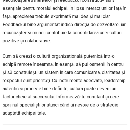
Recunoașterea meritelor și feedbackul constructiv sunt
esențiale pentru moralul echipei. În lipsa interacțiunilor față în
față, aprecierea trebuie exprimată mai des și mai clar.
Feedbackul bine argumentat indică direcția de dezvoltare, iar
recunoașterea muncii contribuie la consolidarea unei culturi
pozitive și colaborative.
Cum să creezi o cultură organizațională puternică într-o
echipă remote înseamnă, în esență, să pui oamenii în centru
și să construiești un sistem în care comunicarea, claritatea și
respectul sunt priorități. Cu instrumente adecvate, leadership
autentic și procese bine definite, cultura poate deveni un
factor cheie al succesului. Informează-te constant și cere
sprijinul specialiștilor atunci când ai nevoie de o strategie
adaptată echipei tale.