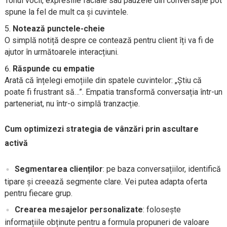
Tonul vocii, expresiile faciale sau pauzele din conversație pot
spune la fel de mult ca și cuvintele.
Notează punctele-cheie
O simplă notiță despre ce contează pentru client îți va fi de
ajutor în următoarele interacțiuni.
Răspunde cu empatie
Arată că înțelegi emoțiile din spatele cuvintelor: „Știu că
poate fi frustrant să…”. Empatia transformă conversația într-un
parteneriat, nu într-o simplă tranzacție.
Cum optimizezi strategia de vânzări prin ascultare
activă
Segmentarea clienților
: pe baza conversațiilor, identifică
tipare și creează segmente clare. Vei putea adapta oferta
pentru fiecare grup.
Crearea mesajelor personalizate
: folosește
informațiile obținute pentru a formula propuneri de valoare