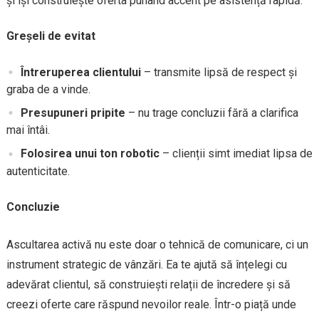
și își construiește oferta punând accent pe asistență rapidă.
Greșeli de evitat
Întreruperea clientului
– transmite lipsă de respect și
graba de a vinde.
Presupuneri pripite
– nu trage concluzii fără a clarifica
mai întâi.
Folosirea unui ton robotic
– clienții simt imediat lipsa de
autenticitate.
Concluzie
Ascultarea activă nu este doar o tehnică de comunicare, ci un
instrument strategic de vânzări. Ea te ajută să înțelegi cu
adevărat clientul, să construiești relații de încredere și să
creezi oferte care răspund nevoilor reale. Într-o piață unde