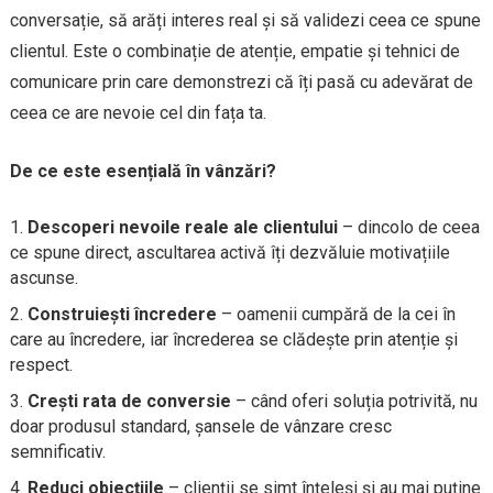
conversație, să arăți interes real și să validezi ceea ce spune
clientul. Este o combinație de atenție, empatie și tehnici de
comunicare prin care demonstrezi că îți pasă cu adevărat de
ceea ce are nevoie cel din fața ta.
De ce este esențială în vânzări?
Descoperi nevoile reale ale clientului
– dincolo de ceea
ce spune direct, ascultarea activă îți dezvăluie motivațiile
ascunse.
Construiești încredere
– oamenii cumpără de la cei în
care au încredere, iar încrederea se clădește prin atenție și
respect.
Crești rata de conversie
– când oferi soluția potrivită, nu
doar produsul standard, șansele de vânzare cresc
semnificativ.
Reduci obiecțiile
– clienții se simt înțeleși și au mai puține