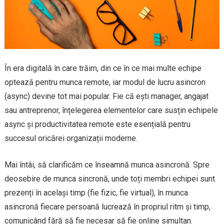
În era digitală în care trăim, din ce în ce mai multe echipe
optează pentru munca remote, iar modul de lucru asincron
(async) devine tot mai popular. Fie că ești manager, angajat
sau antreprenor, înțelegerea elementelor care susțin echipele
async și productivitatea remote este esențială pentru
succesul oricărei organizații moderne.
Mai întâi, să clarificăm ce înseamnă munca asincronă. Spre
deosebire de munca sincronă, unde toți membri echipei sunt
prezenți în același timp (fie fizic, fie virtual), în munca
asincronă fiecare persoană lucrează în propriul ritm și timp,
comunicând fără să fie necesar să fie online simultan.