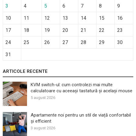
3
4
5
6
7
8
9
10
11
12
13
14
15
16
17
18
19
20
21
22
23
24
25
26
27
28
29
30
31
ARTICOLE RECENTE
KVM switch-ul: cum controlezi mai multe
calculatoare cu aceeași tastatură și același mouse
5 august 2026
Apartamente noi pentru un stil de viață confortabil
și efficient
3 august 2026