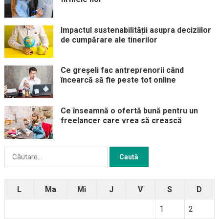
Impactul sustenabilității asupra deciziilor
de cumpărare ale tinerilor
Ce greșeli fac antreprenorii când
încearcă să fie peste tot online
Ce înseamnă o ofertă bună pentru un
freelancer care vrea să crească
Caută
după:
L
Ma
Mi
J
V
S
D
1
2