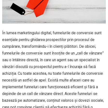
În lumea marketingului digital, funnelurile de conversie sunt
esențiale pentru ghidarea prospectilor prin procesul de
cumpărare, transformându-i în clienți plătitori. De obicei,
funnelurile de conversie sunt însoțite de un „call de vânzare”
sau o întâlnire directă, în care un agent sau un specialist în
vânzări discută cu prospectul pentru a-l încuraja să facă
achiziția. Cu toate acestea, nu toate funnelurile de conversie
necesită un astfel de apel. Există multe afaceri care au
implementat funneluri care funcționează eficient și fără a
depinde de un call de vânzare direct. Aceste funneluri se
bazează pe automatizare, conținut valoros și dovezi sociale,
care pot convinge clienții să efectueze achiziții fără o