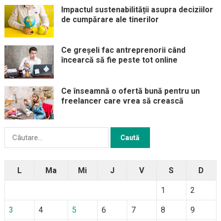
Impactul sustenabilității asupra deciziilor
de cumpărare ale tinerilor
Ce greșeli fac antreprenorii când
încearcă să fie peste tot online
Ce înseamnă o ofertă bună pentru un
freelancer care vrea să crească
Caută
după:
L
Ma
Mi
J
V
S
D
1
2
3
4
5
6
7
8
9