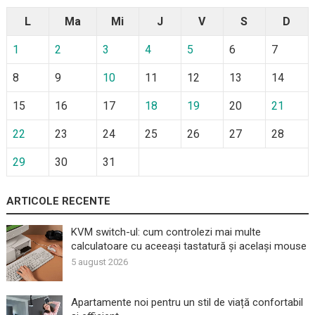
L
Ma
Mi
J
V
S
D
1
2
3
4
5
6
7
8
9
10
11
12
13
14
15
16
17
18
19
20
21
22
23
24
25
26
27
28
29
30
31
ARTICOLE RECENTE
KVM switch-ul: cum controlezi mai multe
calculatoare cu aceeași tastatură și același mouse
5 august 2026
Apartamente noi pentru un stil de viață confortabil