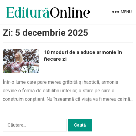
MENU
Zi:
5 decembrie 2025
10 moduri de a aduce armonie în
fiecare zi
Într-o lume care pare mereu grăbită și haotică, armonia
devine o formă de echilibru interior, o stare pe care o
construim conștient. Nu înseamnă că viața va fi mereu calmă…
Caută
după: