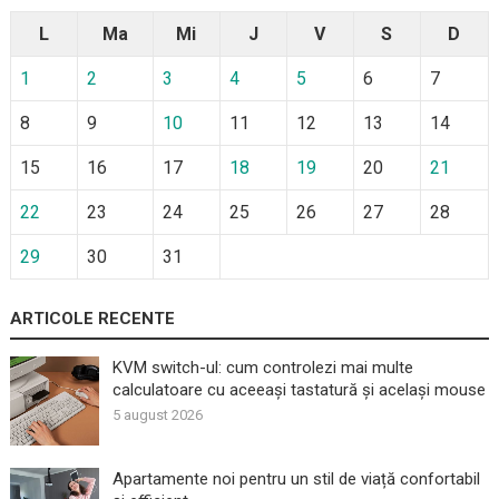
L
Ma
Mi
J
V
S
D
1
2
3
4
5
6
7
8
9
10
11
12
13
14
15
16
17
18
19
20
21
22
23
24
25
26
27
28
29
30
31
ARTICOLE RECENTE
KVM switch-ul: cum controlezi mai multe
calculatoare cu aceeași tastatură și același mouse
5 august 2026
Apartamente noi pentru un stil de viață confortabil