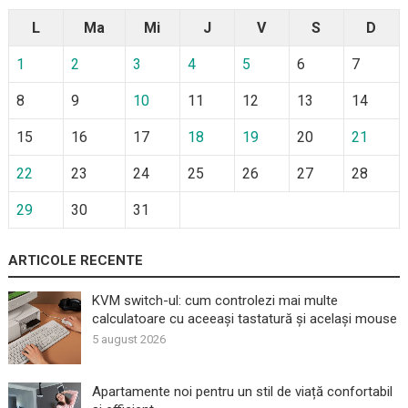
L
Ma
Mi
J
V
S
D
1
2
3
4
5
6
7
8
9
10
11
12
13
14
15
16
17
18
19
20
21
22
23
24
25
26
27
28
29
30
31
ARTICOLE RECENTE
KVM switch-ul: cum controlezi mai multe
calculatoare cu aceeași tastatură și același mouse
5 august 2026
Apartamente noi pentru un stil de viață confortabil