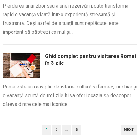
Pierderea unui zbor sau a unei rezervări poate transforma
rapid o vacanță visată într-o experiență stresantă și
frustrantă. Deși astfel de situații sunt neplăcute, este
important să păstrezi calmul și…
Ghid complet pentru vizitarea Romei
în 3 zile
Roma este un oraș plin de istorie, cultură și farmec, iar chiar și
o vacanță scurtă de trei zile îți va oferi ocazia să descoperi
câteva dintre cele mai iconice…
PAGINAȚIE
1
2
…
5
NEXT
ARTICOLE