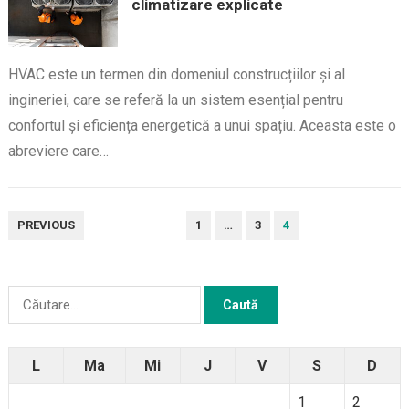
climatizare explicate
HVAC este un termen din domeniul construcțiilor și al
ingineriei, care se referă la un sistem esențial pentru
confortul și eficiența energetică a unui spațiu. Aceasta este o
abreviere care…
PAGINAȚIE
PREVIOUS
1
…
3
4
ARTICOLE
Caută
după:
L
Ma
Mi
J
V
S
D
1
2