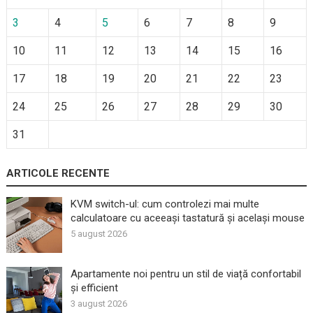
3
4
5
6
7
8
9
10
11
12
13
14
15
16
17
18
19
20
21
22
23
24
25
26
27
28
29
30
31
ARTICOLE RECENTE
KVM switch-ul: cum controlezi mai multe
calculatoare cu aceeași tastatură și același mouse
5 august 2026
Apartamente noi pentru un stil de viață confortabil
și efficient
3 august 2026