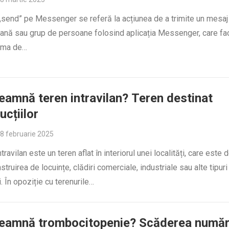
„send” pe Messenger se referă la acțiunea de a trimite un mesaj
oană sau grup de persoane folosind aplicația Messenger, care fa
orma de…
eamnă teren intravilan? Teren destinat
ucțiilor
8 februarie 2025
travilan este un teren aflat în interiorul unei localități, care este 
struirea de locuințe, clădiri comerciale, industriale sau alte tipuri
i. În opoziție cu terenurile…
seamnă trombocitopenie? Scăderea număr