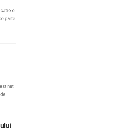
 către o
ce parte
destinat
 de
ului