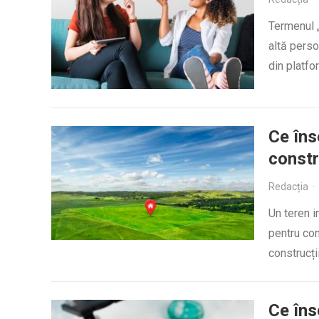
Termenul 
altă pers
din platf
Ce îns
constr
Redacția
·
Un teren in
pentru con
construcți
Ce în