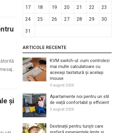
17
18
19
20
21
22
23
24
25
26
27
28
29
30
entru
31
ARTICOLE RECENTE
KVM switch-ul: cum controlezi
ătorită
mai multe calculatoare cu
n mesaj…
aceeași tastatură și același
mouse
5 august 2026
Apartamente noi pentru un stil
le și
de viață confortabil și efficient
3 august 2026
Destinații pentru turiști care
preferă experiențele lente și
ți cât