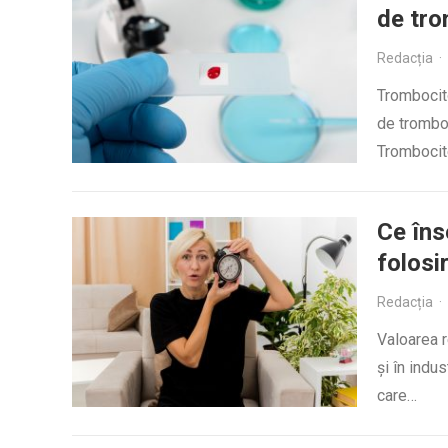
de tro
Redacția
·
Trombocit
de tromboc
Trombocit
Ce îns
folosi
Redacția
·
Valoarea r
și în indu
care…