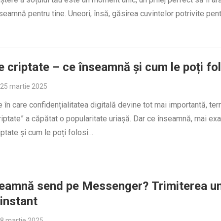
seamnă pentru tine. Uneori, însă, găsirea cuvintelor potrivite pen
 criptate – ce înseamnă și cum le poți fo
25 martie 2025
e în care confidențialitatea digitală devine tot mai importantă, te
iptate” a căpătat o popularitate uriașă. Dar ce înseamnă, mai exa
ptate și cum le poți folosi…
eamnă send pe Messenger? Trimiterea un
instant
8 martie 2025