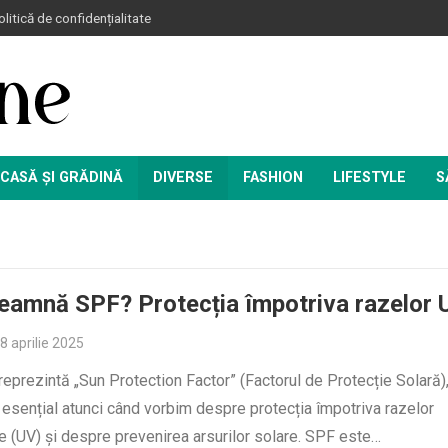
litică de confidențialitate
CASĂ ȘI GRĂDINĂ
DIVERSE
FASHION
LIFESTYLE
S
eamnă SPF? Protecția împotriva razelor 
8 aprilie 2025
reprezintă „Sun Protection Factor” (Factorul de Protecție Solară)
esențial atunci când vorbim despre protecția împotriva razelor
te (UV) și despre prevenirea arsurilor solare. SPF este…