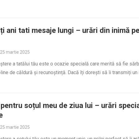
ți ani tati mesaje lungi – urări din inimă p
25 martie 2025
ștere a tatălui tău este o ocazie specială care merită să fie sărb
line de căldură și recunoștință. Dacă îți dorești să îi transmiți u
pentru soțul meu de ziua lui – urări specia
e
25 martie 2025
ștere a soțului tău este un moment unic, un prilej perfect să îi ară