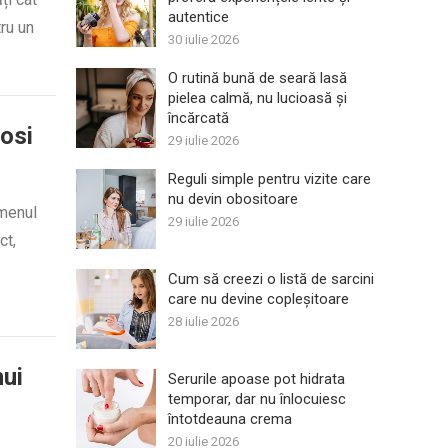
autentice
tru un
30 iulie 2026
O rutină bună de seară lasă
pielea calmă, nu lucioasă și
încărcată
losi
29 iulie 2026
Reguli simple pentru vizite care
nu devin obositoare
rmenul
29 iulie 2026
ct,
Cum să creezi o listă de sarcini
care nu devine copleșitoare
28 iulie 2026
ui
Serurile apoase pot hidrata
temporar, dar nu înlocuiesc
întotdeauna crema
20 iulie 2026