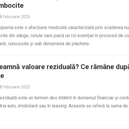
mbocite
8 februarie 2025
openia este o afecțiune medicală caracterizată prin scăderea nu
ite din sânge, celule care joacă un rol esențial în procesul de c
ele, cunoscute și sub denumirea de plachete…
eamnă valoare reziduală? Ce rămâne dup
re
8 februarie 2025
eziduală este un termen des întâlnit în domeniul financiar și conta
stria auto, imobiliară sau în leasing. Aceasta se referă la suma de