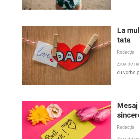
La mul
tata
Redacția
·
Ziua de na
cu vorbe p
Mesaj 
sincer
Redacția
·
Ziua de na