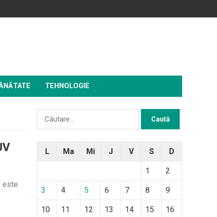
ĂNĂTATE
TEHNOLOGIE
Caută
după:
UV
L
Ma
Mi
J
V
S
D
1
2
, este
3
4
5
6
7
8
9
10
11
12
13
14
15
16