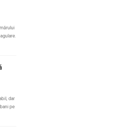
mărului
oagulare.
ă
bil, dar
 bani pe