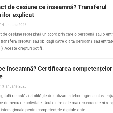
ct de cesiune ce înseamnă? Transferul
rilor explicat
14 ianuarie 2025
t de cesiune reprezintă un acord prin care o persoană sau o enti
 transferă drepturi sau obligații către o altă persoană sau entitat
l). Aceste drepturi pot fi…
e înseamnă? Certificarea competențelor
e
13 ianuarie 2025
igitală de astăzi, abilitățile de utilizare a tehnologiei sunt esenți
ce domeniu de activitate. Unul dintre cele mai recunoscute și res
e internaționale pentru competențele digitale este…