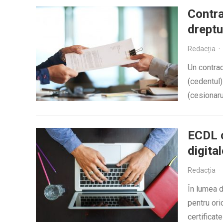
Contra
dreptu
Redacția
·
Un contrac
(cedentul)
(cesionaru
ECDL c
digital
Redacția
·
În lumea d
pentru ori
certificat