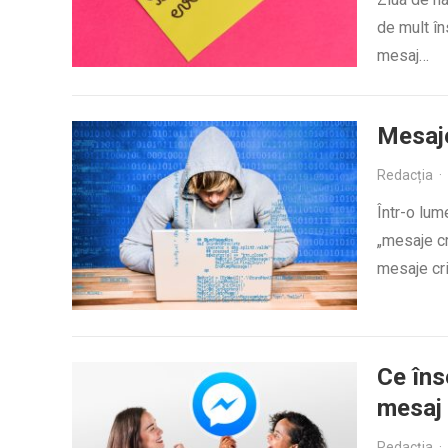
de mult în
mesaj…
Mesaje
Redacția
·
Într-o lum
„mesaje cr
mesaje cri
Ce îns
mesaj 
Redacția
·