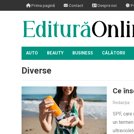
Prima pagină
Contact
Despre noi
Po
AUTO
BEAUTY
BUSINESS
CĂLĂTORII
Diverse
Ce îns
Redacția
·
SPF, care 
un termen 
ultraviole